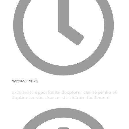
agosto 5, 2026
Excellente opportunité dexplorer casino plinko et
doptimiser vos chances de victoire facilement