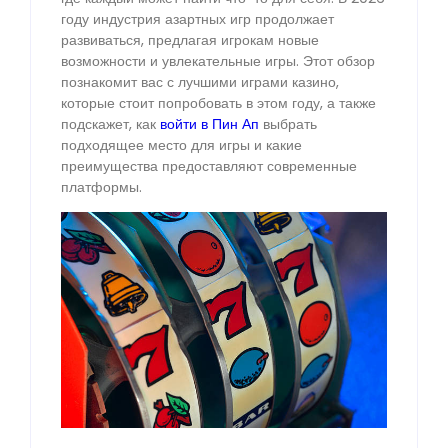
году индустрия азартных игр продолжает
развиваться, предлагая игрокам новые
возможности и увлекательные игры. Этот обзор
познакомит вас с лучшими играми казино,
которые стоит попробовать в этом году, а также
подскажет, как
войти в Пин Ап
выбрать
подходящее место для игры и какие
преимущества предоставляют современные
платформы.