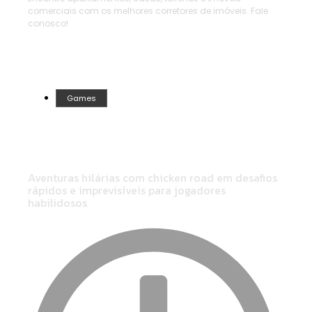
comerciais com os melhores corretores de imóveis. Fale
conosco!
Tags
Games
Postagens recentes
Aventuras hilárias com chicken road em desafios
rápidos e imprevisíveis para jogadores
habilidosos