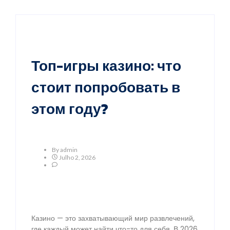
Топ-игры казино: что
стоит попробовать в
этом году?
By
Admin
Julho 2, 2026
Казино — это захватывающий мир развлечений,
где каждый может найти что-то для себя. В 2026