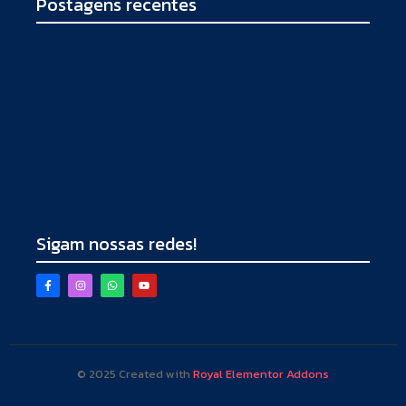
Postagens recentes
Spannende Gewinnchancen erwarten dich rund
um https://nv-casino1.at für erfahrene Spieler
agosto 7, 2026
Προσαρμογή λύσεων και https://spin-
lander.com.gr για στοχευόμενα αποτελέσματα στην
αγορά σας
agosto 7, 2026
Lambiance festive et play jonny pour des soirées
mémorables avec vos proches
agosto 7, 2026
Sigam nossas redes!
© 2025 Created with
Royal Elementor Addons