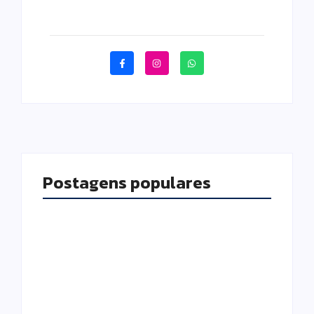
Postagens populares
Προσαρμογή
Spannende
λύσεων και
Gewinnchancen
https://spin-
erwarten dich rund
lander.com.gr για
um https://nv-
στοχευόμενα