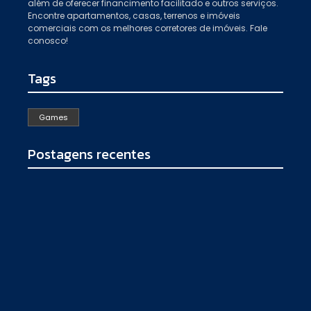
além de oferecer financimento facilitado e outros serviços.
Encontre apartamentos, casas, terrenos e imóveis
comerciais com os melhores corretores de imóveis. Fale
conosco!
Tags
Games
Postagens recentes
Analiza financiară detaliată cu thorfortune și
optimizarea veniturilor personale
agosto 6, 2026
Bewezen strategieën en thor fortune online
casino voor serieuze spelers
agosto 6, 2026
Spectaculoasa aventură și thor fortune online
casino transformă experiența jucătorilor
pasionați
agosto 6, 2026