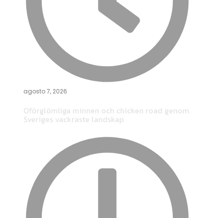
agosto 7, 2026
Oförglömliga minnen och chicken road genom
Sveriges vackraste landskap