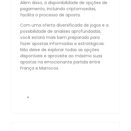
Além disso, a disponibilidade de opções de
pagamento, incluindo criptomoedas,
facilita o processo de aposta.
Com uma oferta diversificada de jogos e a
possibilidade de analises aprofundadas,
você estará mais bem preparado para
fazer apostas informadas e estratégicas.
Não deixe de explorar todas as opções
disponíveis e aproveite ao máximo suas
apostas na emocionante partida entre
França e Marrocos.