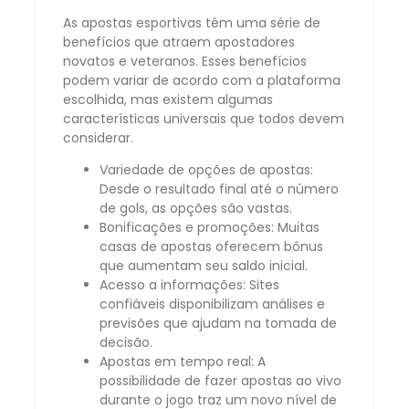
As apostas esportivas têm uma série de
benefícios que atraem apostadores
novatos e veteranos. Esses benefícios
podem variar de acordo com a plataforma
escolhida, mas existem algumas
características universais que todos devem
considerar.
Variedade de opções de apostas:
Desde o resultado final até o número
de gols, as opções são vastas.
Bonificações e promoções: Muitas
casas de apostas oferecem bônus
que aumentam seu saldo inicial.
Acesso a informações: Sites
confiáveis disponibilizam análises e
previsões que ajudam na tomada de
decisão.
Apostas em tempo real: A
possibilidade de fazer apostas ao vivo
durante o jogo traz um novo nível de