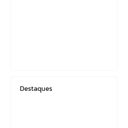
Einsteiger finden Zugang zu spannenden
Welten und großem Entertainment bei
winbeatz casino
By
Admin
Gameplay journeys from mystery to
riches through grizzlys quest casino
experiences
By
Admin
Destaques
Oförglömliga minnen och chicken road
genom Sveriges vackraste landskap
By
Admin