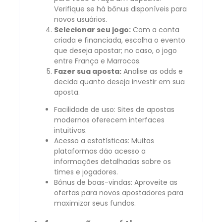
Verifique se há bônus disponíveis para
novos usuários.
Selecionar seu jogo:
Com a conta
criada e financiada, escolha o evento
que deseja apostar; no caso, o jogo
entre França e Marrocos.
Fazer sua aposta:
Analise as odds e
decida quanto deseja investir em sua
aposta.
Facilidade de uso: Sites de apostas
modernos oferecem interfaces
intuitivas.
Acesso a estatísticas: Muitas
plataformas dão acesso a
informações detalhadas sobre os
times e jogadores.
Bônus de boas-vindas: Aproveite as
ofertas para novos apostadores para
maximizar seus fundos.