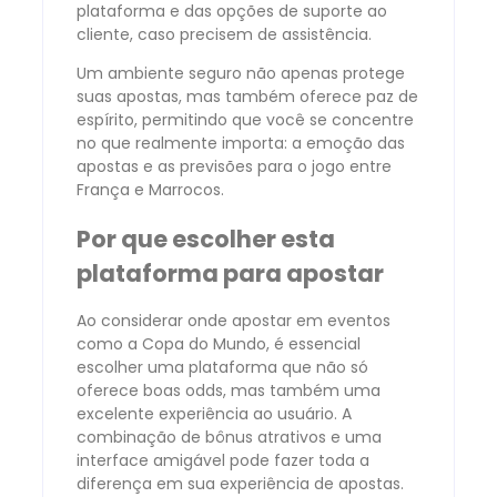
plataforma e das opções de suporte ao
cliente, caso precisem de assistência.
Um ambiente seguro não apenas protege
suas apostas, mas também oferece paz de
espírito, permitindo que você se concentre
no que realmente importa: a emoção das
apostas e as previsões para o jogo entre
França e Marrocos.
Por que escolher esta
plataforma para apostar
Ao considerar onde apostar em eventos
como a Copa do Mundo, é essencial
escolher uma plataforma que não só
oferece boas odds, mas também uma
excelente experiência ao usuário. A
combinação de bônus atrativos e uma
interface amigável pode fazer toda a
diferença em sua experiência de apostas.