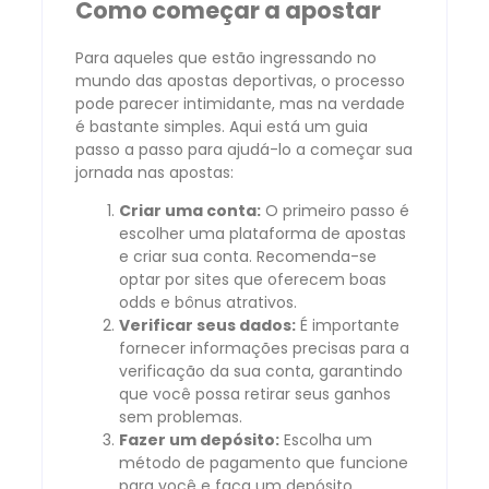
Como começar a apostar
Para aqueles que estão ingressando no
mundo das apostas deportivas, o processo
pode parecer intimidante, mas na verdade
é bastante simples. Aqui está um guia
passo a passo para ajudá-lo a começar sua
jornada nas apostas:
Criar uma conta:
O primeiro passo é
escolher uma plataforma de apostas
e criar sua conta. Recomenda-se
optar por sites que oferecem boas
odds e bônus atrativos.
Verificar seus dados:
É importante
fornecer informações precisas para a
verificação da sua conta, garantindo
que você possa retirar seus ganhos
sem problemas.
Fazer um depósito:
Escolha um
método de pagamento que funcione
para você e faça um depósito.