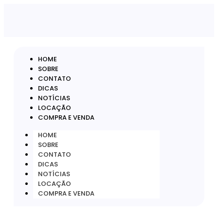
HOME
SOBRE
CONTATO
DICAS
NOTÍCIAS
LOCAÇÃO
COMPRA E VENDA
HOME
SOBRE
CONTATO
DICAS
NOTÍCIAS
LOCAÇÃO
COMPRA E VENDA