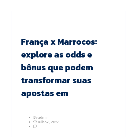
França x Marrocos:
explore as odds e
bônus que podem
transformar suas
apostas em
By
Admin
Julho 6, 2026