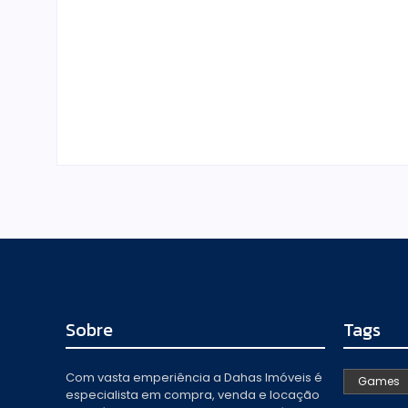
Προσαρ
Spannende Gewinnchancen
https:/
erwarten dich rund um
για στο
https://nv-casino1.at für
αποτελέ
erfahrene Spieler
σας
By
Admin
By
Admin
-
agosto 7, 2026
Sobre
Tags
Com vasta emperiência a Dahas Imóveis é
Games
especialista em compra, venda e locação