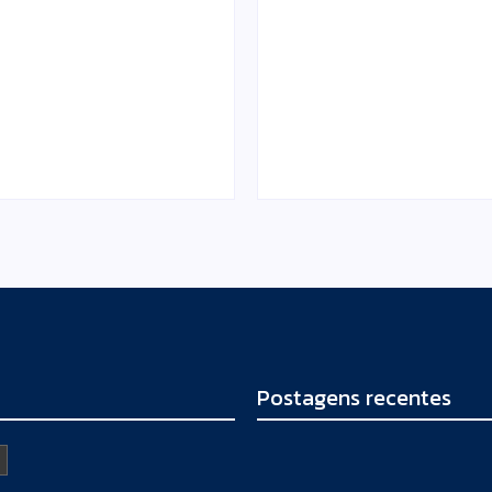
μογή λύσεων και
/spin-lander.com.gr
Lambiance festive 
χευόμενα
jonny pour des soi
σματα στην αγορά
mémorables avec v
proches
By
Admin
-
agosto 7, 2026
-
agosto 7, 202
Postagens recentes
Spannende Gewinnchancen erwar
rund um https://nv-casino1.at fü
Spieler