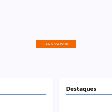
tune online casino transformă experiența j
nsformă experiența jucătorilor pasionați Experiența de Joc...
See More Posts
Destaques