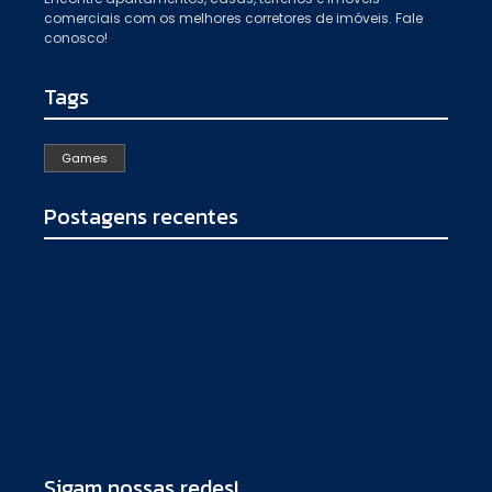
comerciais com os melhores corretores de imóveis. Fale
conosco!
Tags
Games
Postagens recentes
Einsteiger finden Zugang zu spannenden Welten
und großem Entertainment bei winbeatz casino
agosto 7, 2026
Gameplay journeys from mystery to riches
through grizzlys quest casino experiences
agosto 7, 2026
Oförglömliga minnen och chicken road genom
Sveriges vackraste landskap
agosto 7, 2026
Sigam nossas redes!