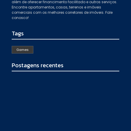
além de oferecer financimento facilitado e outros serviços.
Encontre apartamentos, casas, terrenos e imóveis
comerciais com os melhores corretores de imóveis. Fale
conosco!
Tags
Games
Postagens recentes
Aventuras hilárias com chicken road em desafios
rápidos e imprevisíveis para jogadores
habilidosos
agosto 5, 2026
Impresionante desafío con chicken road,
esquivando vehículos y superando récords de
agilidad
agosto 5, 2026
Excellente opportunité dexplorer casino plinko et
doptimiser vos chances de victoire facilement