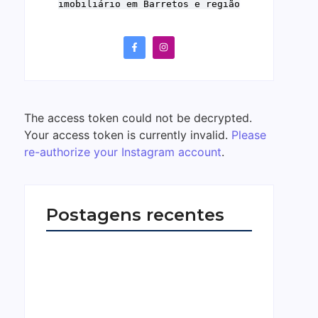
imobiliário em Barretos e região
The access token could not be decrypted.
Your access token is currently invalid.
Please
re-authorize your Instagram account
.
Postagens recentes
Analiza financiară detaliată cu
thorfortune și optimizarea veniturilor
personale
agosto 6, 2026