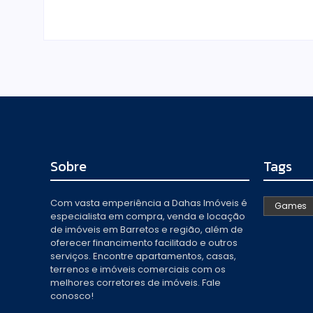
Sobre
Tags
Com vasta emperiência a Dahas Imóveis é
Games
especialista em compra, venda e locação
de imóveis em Barretos e região, além de
oferecer financimento facilitado e outros
serviços. Encontre apartamentos, casas,
terrenos e imóveis comerciais com os
melhores corretores de imóveis. Fale
conosco!