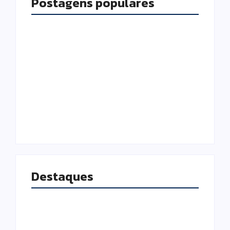
Postagens populares
Analiza financiară
detaliată cu
Bewezen
thorfortune și
strategieën en thor
optimizarea
fortune online
veniturilor
casino voor
personale
serieuze spelers
By
Admin
By
Admin
Destaques