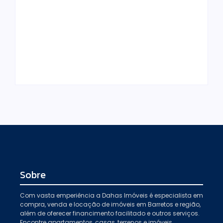
Spectaculoasa
aventură și thor
fortune online
casino transformă
Šťastná príležitosť
experiența
a thor fortune
jucătorilor
casino pre hráčov s
pasionați
ambíciami
By
Admin
By
Admin
Sobre
Com vasta emperiência a Dahas Imóveis é especialista em
compra, venda e locação de imóveis em Barretos e região,
além de oferecer financimento facilitado e outros serviços.
Encontre apartamentos, casas, terrenos e imóveis