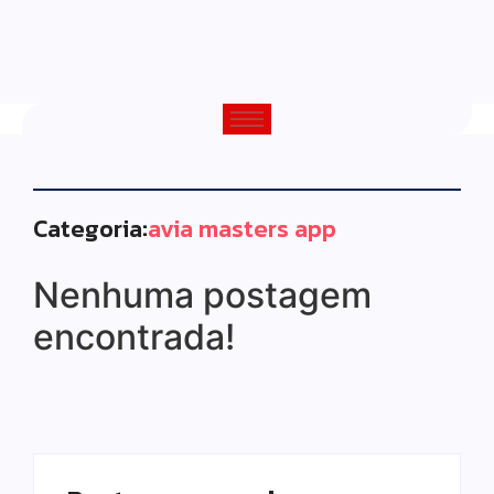
Categoria:
avia masters app
Nenhuma postagem
encontrada!