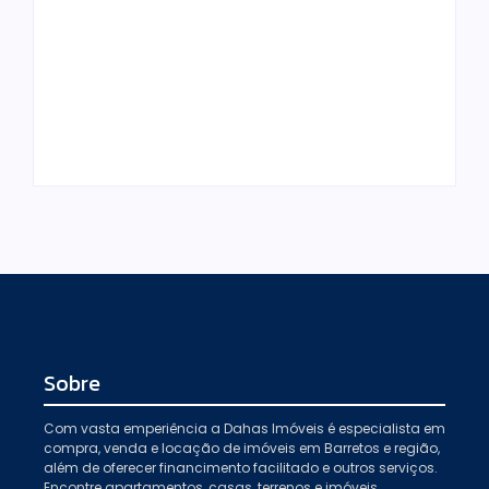
Reliable access
and africabet login
for seamless
For nybegynnere
betting
Slik navigerer du i
experiences
casinouniverset
By
Admin
By
Admin
Sobre
Com vasta emperiência a Dahas Imóveis é especialista em
compra, venda e locação de imóveis em Barretos e região,
além de oferecer financimento facilitado e outros serviços.
Encontre apartamentos, casas, terrenos e imóveis