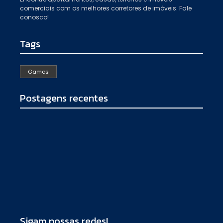
comerciais com os melhores corretores de imóveis. Fale
conosco!
Tags
Games
Postagens recentes
Exclusive bonuses and ruby reels casino
promotions for new players today
agosto 10, 2026
Detailed analysis of africa bet reveals potential
rewards and inherent risks
agosto 10, 2026
Reliable access and africabet login for seamless
betting experiences
agosto 10, 2026
Sigam nossas redes!